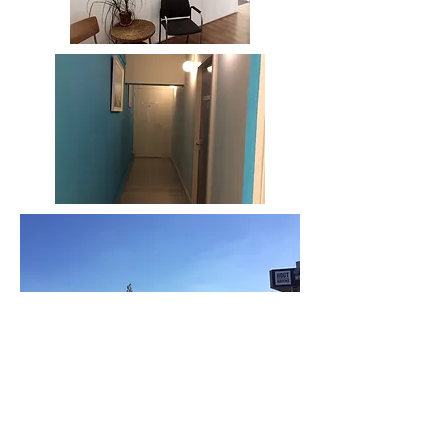
Bel voor een afspraak
06- 53234941