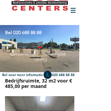
Bel
020 688 88 88
kantoorverhuur flexwerkplek
opslag
Bel voor meer informatie
020 688 88 88
Bedrijfsruimte, 32 m2 voor €
485,00 per maand