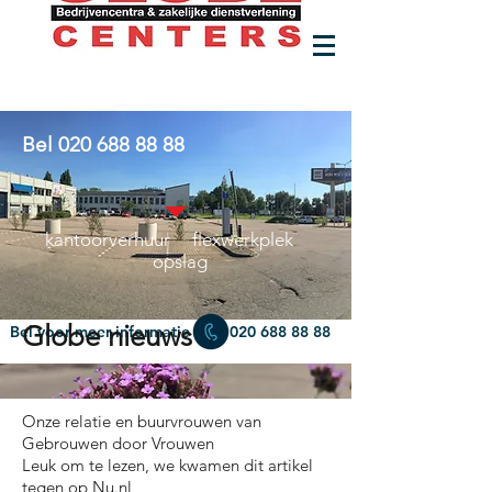
Bel
020 688 88 88
kantoorverhuur flexwerkplek
opslag
Globe nieuws
Bel voor meer informatie
020 688 88 88
Onze relatie en buurvrouwen van
Gebrouwen door Vrouwen
Leuk om te lezen, we kwamen dit artikel
tegen op
Nu.nl