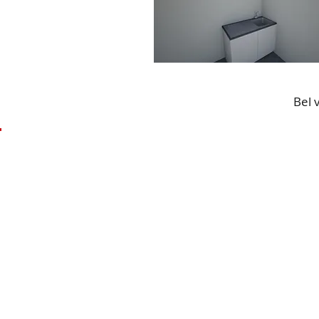
Bel 
Globe Center
Al