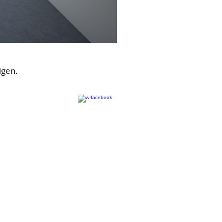
igen.
obecenters.nl
oebius.com