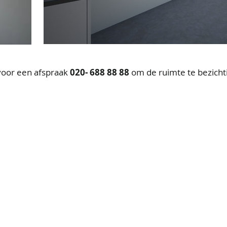
voor een afspraak
020- 688 88 88
om de ruimte te bezicht
s BV
Nieuwe Hemweg 4 C 1013 BG Amsterdam
020 - 688 88 88
info@gl
gemene voorwaarden
Privacy statement
Website Neumannvonm