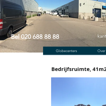
Bel 020 688 88 88
kan
Globecenters
Over 
Bedrijfsruimte, 41m