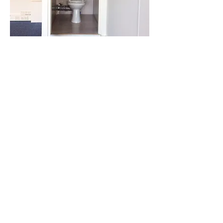
Bel voor een afspraak
06- 53234941
om de ruimte te bezichtigen.
Globe Centers BV
Nieuwe Hemweg 4 C
1013 BG Amsterdam
020 - 688 88 88
info@globecenters.nl
Algemene voorwaarden