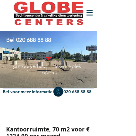
Bel
020 688 88 88
kantoorverhuur flexwerkplek
opslag
Bel voor meer informatie
020 688 88 88
Kantoorruimte, 70 m2 voor €