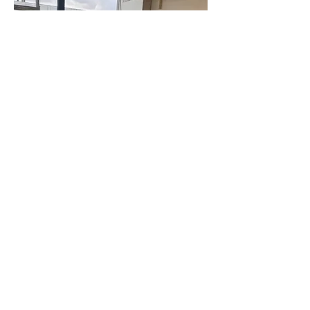
Bel voor een afspraak
06- 53234941
om de ruimte te bezichtigen.
Globe Centers BV
Nieuwe Hemweg 4 C
1013 BG Amsterdam
020 - 688 88 88
info@globecenters.nl
Algemene voorwaarden
Website Neumannvonmoebius.com
Privacy statement